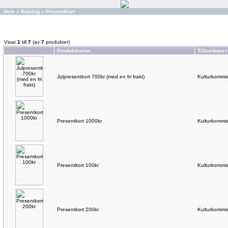
Hem
»
Katalog
»
Presentkort
Visar
1
till
7
(av
7
produkter)
Produktnamn
Tillverkare+
Julpresentkort 700kr (med en fri frakt)
Kulturkommis
Presentkort 1000kr
Kulturkommis
Presentkort 100kr
Kulturkommis
Presentkort 200kr
Kulturkommis