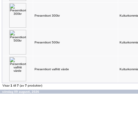
Presentkort 300kr
Kulturkommis
Presentkort 500kr
Kulturkommis
Presentkort valfritt värde
Kulturkommis
Visar
1
till
7
(av
7
produkter)
söndag 09 augusti, 2026