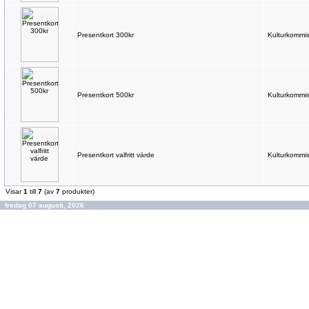
Presentkort 300kr
Kulturkommis
Presentkort 500kr
Kulturkommis
Presentkort valfritt värde
Kulturkommis
Visar
1
till
7
(av
7
produkter)
fredag 07 augusti, 2026