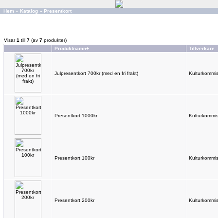
Hem
»
Katalog
»
Presentkort
Visar
1
till
7
(av
7
produkter)
Produktnamn+
Tillverkare
Julpresentkort 700kr (med en fri frakt)
Kulturkommis
Presentkort 1000kr
Kulturkommis
Presentkort 100kr
Kulturkommis
Presentkort 200kr
Kulturkommis