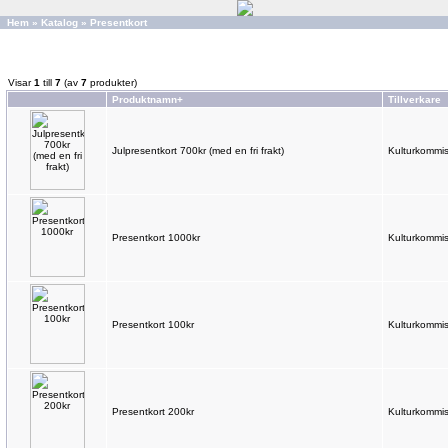
Hem
»
Katalog
»
Presentkort
Visar
1
till
7
(av
7
produkter)
Produktnamn+
Tillverkare
Julpresentkort 700kr (med en fri frakt)
Kulturkommis
Presentkort 1000kr
Kulturkommis
Presentkort 100kr
Kulturkommis
Presentkort 200kr
Kulturkommis