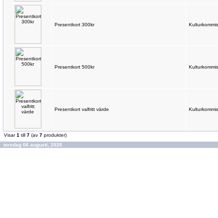
Presentkort 300kr
Kulturkommis
Presentkort 500kr
Kulturkommis
Presentkort valfritt värde
Kulturkommis
Visar
1
till
7
(av
7
produkter)
torsdag 06 augusti, 2026