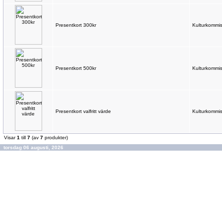
Presentkort 300kr
Kulturkommis
Presentkort 500kr
Kulturkommis
Presentkort valfritt värde
Kulturkommis
Visar
1
till
7
(av
7
produkter)
torsdag 06 augusti, 2026