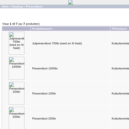
Hem
»
Katalog
»
Presentkort
Visar
1
till
7
(av
7
produkter)
Produktnamn+
Tillverkare
Julpresentkort 700kr (med en fri frakt)
Kulturkommis
Presentkort 1000kr
Kulturkommis
Presentkort 100kr
Kulturkommis
Presentkort 200kr
Kulturkommis