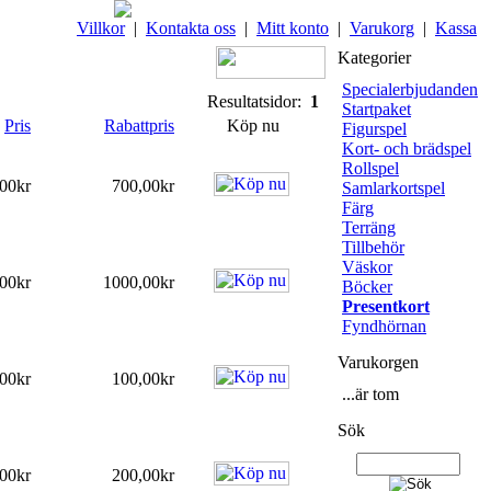
Villkor
|
Kontakta oss
|
Mitt konto
|
Varukorg
|
Kassa
Kategorier
Specialerbjudanden
Resultatsidor:
1
Startpaket
Pris
Rabattpris
Köp nu
Figurspel
Kort- och brädspel
Rollspel
00kr
700,00kr
Samlarkortspel
Färg
Terräng
Tillbehör
Väskor
00kr
1000,00kr
Böcker
Presentkort
Fyndhörnan
Varukorgen
00kr
100,00kr
...är tom
Sök
00kr
200,00kr