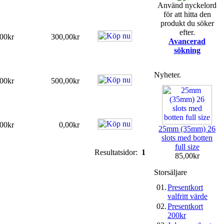
Använd nyckelord
för att hitta den
produkt du söker
efter.
00kr
300,00kr
Avancerad
sökning
Nyheter.
00kr
500,00kr
00kr
0,00kr
25mm (35mm) 26
slots med botten
full size
Resultatsidor:
1
85,00kr
Storsäljare
01.
Presentkort
valfritt värde
02.
Presentkort
200kr