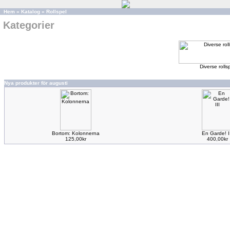
Hem
»
Katalog
»
Rollspel
Kategorier
Diverse rolls
Nya produkter för augusti
Bortom: Kolonnerna
En Garde! I
125,00kr
400,00kr