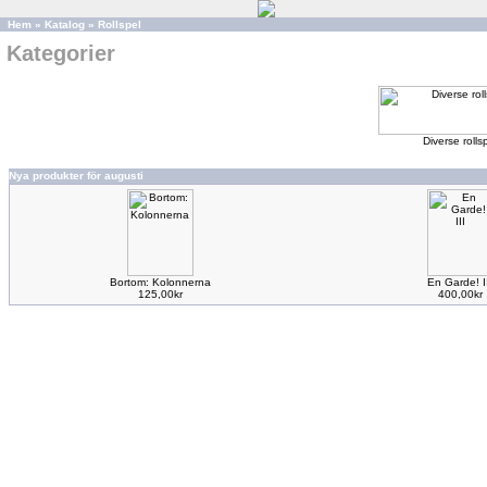
Hem
»
Katalog
»
Rollspel
Kategorier
Diverse rolls
Nya produkter för augusti
Bortom: Kolonnerna
En Garde! I
125,00kr
400,00kr