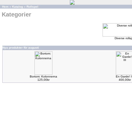
Hem
»
Katalog
»
Rollspel
Kategorier
Diverse rolls
Nya produkter för augusti
Bortom: Kolonnerna
En Garde! I
125,00kr
400,00kr