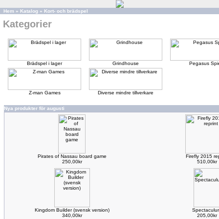
Hem
»
Katalog
»
Kort- och brädspel
Kategorier
Brädspel i lager
Grindhouse
Pegasus Spi
Z-man Games
Diverse mindre tillverkare
Nya produkter för augusti
Pirates of Nassau board game
Firefly 2015 re
250,00kr
510,00kr
Kingdom Builder (svensk version)
Spectaculu
340,00kr
205,00kr