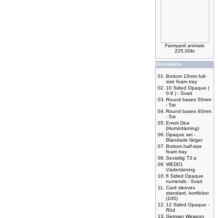
Farmyard animals
225,00kr
Storsäljare
01.
Bottom 10mm full-
size foam tray
02.
10 Sided Opaque (
0-9 ) - Svart
03.
Round bases 50mm
- 5st
04.
Round bases 40mm
- 5st
05.
Emoti Dice
(Humörtärning)
06.
Opaque set -
Blandade färger
07.
Bottom half-size
foam tray
08.
Sexsidig T3:a
09.
WED01
Vädertärning
10.
6 Sided Opaque
numerals - Svart
11.
Card sleeves
standard, kortfickor
(100)
12.
12 Sided Opaque -
Röd
13.
German Weapon