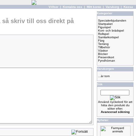
Villkor
|
Kontakta oss
|
Mitt konto
|
Varukorg
|
Kassa
Kategorier
så skriv till oss direkt på
Specialerbjudanden
Startpaket
Figurspel
Kort- och brädspel
Rollspel
Samlarkortspel
Färg
Terräng
Tillbehör
Väskor
Böcker
Presentkort
Fyndhörnan
Varukorgen
...är tom
Sök
Använd nyckelord för att
hitta den produkt du
söker efter.
Avancerad sökning
Nyheter.