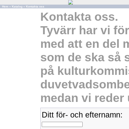
Hem
»
Katalog
»
Kontakta oss
Kontakta oss.
Tyvärr har vi för
med att en del m
som de ska så sk
på kulturkommis
duvetvadsombe
medan vi reder 
Ditt för- och efternamn: