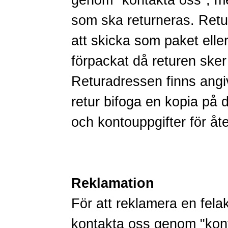
genom
"kontakta oss"
, m
som ska returneras. Retur
att skicka som paket ell
förpackat då returen ske
Returadressen finns angiv
retur bifoga en kopia på d
och kontouppgifter för åte
Reklamation
För att reklamera en fela
kontakta oss genom
"kon