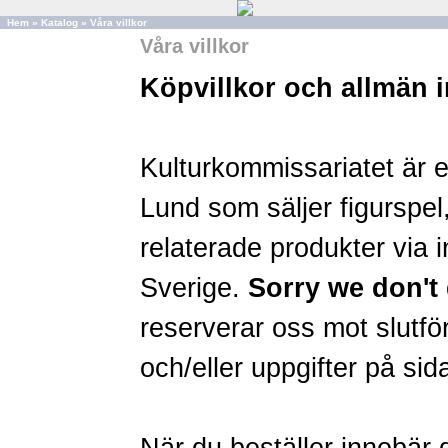
Hem
»
Katalog
»
Våra villkor
Våra villkor
Köpvillkor och allmän 
Kulturkommissariatet är 
Lund som säljer figurspel,
relaterade produkter via in
Sverige.
Sorry we don't 
reserverar oss mot slutför
och/eller uppgifter på sid