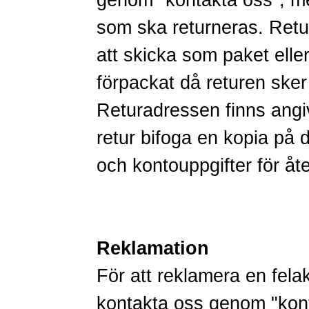
genom
"kontakta oss"
, m
som ska returneras. Retur
att skicka som paket ell
förpackat då returen ske
Returadressen finns angiv
retur bifoga en kopia på d
och kontouppgifter för åte
Reklamation
För att reklamera en fela
kontakta oss genom
"kon