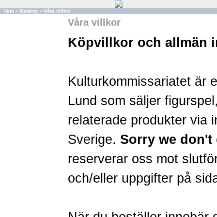
Hem
»
Katalog
»
Våra villkor
Våra villkor
Köpvillkor och allmän 
Kulturkommissariatet är 
Lund som säljer figurspel,
relaterade produkter via in
Sverige.
Sorry we don't 
reserverar oss mot slutför
och/eller uppgifter på sid