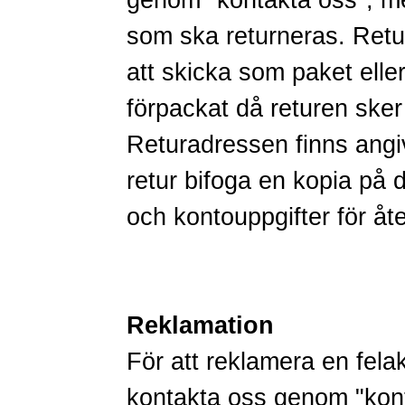
genom
"kontakta oss"
, m
som ska returneras. Retur
att skicka som paket ell
förpackat då returen ske
Returadressen finns angiv
retur bifoga en kopia på d
och kontouppgifter för åte
Reklamation
För att reklamera en fela
kontakta oss genom
"kon