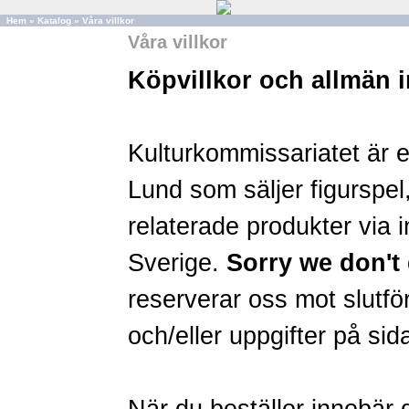
Hem
»
Katalog
»
Våra villkor
Våra villkor
Köpvillkor och allmän 
Kulturkommissariatet är 
Lund som säljer figurspel,
relaterade produkter via in
Sverige.
Sorry we don't 
reserverar oss mot slutför
och/eller uppgifter på sid