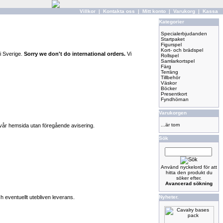
Villkor
|
Kontakta oss
|
Mitt konto
|
Varukorg
|
Kassa
Kategorier
Specialerbjudanden
Startpaket
Figurspel
Kort- och brädspel
 i Sverige.
Sorry we don't do international orders.
Vi
Rollspel
Samlarkortspel
Färg
Terräng
Tillbehör
Väskor
Böcker
Presentkort
Fyndhörnan
Varukorgen
...är tom
vår hemsida utan föregående avisering.
Sök
Använd nyckelord för att
hitta den produkt du
söker efter.
Avancerad sökning
h eventuellt utebliven leverans.
Nyheter.