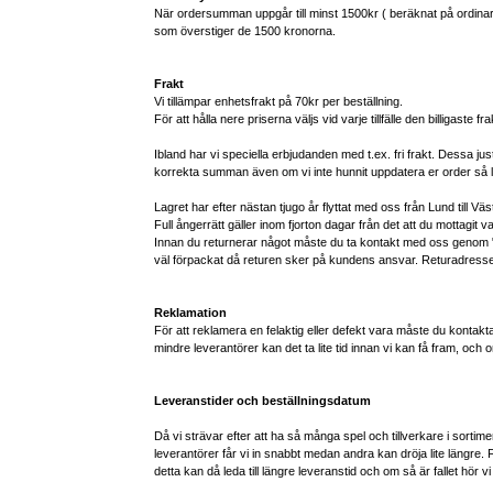
När ordersumman uppgår till minst 1500kr ( beräknat på ordinarie
som överstiger de 1500 kronorna.
Frakt
Vi tillämpar enhetsfrakt på 70kr per beställning.
För att hålla nere priserna väljs vid varje tillfälle den billigaste fr
Ibland har vi speciella erbjudanden med t.ex. fri frakt. Dessa just
korrekta summan även om vi inte hunnit uppdatera er order så län
Lagret har efter nästan tjugo år flyttat med oss från Lund till V
Full ångerrätt gäller inom fjorton dagar från det att du mottagit va
Innan du returnerar något måste du ta kontakt med oss genom
väl förpackat då returen sker på kundens ansvar. Returadressen f
Reklamation
För att reklamera en felaktig eller defekt vara måste du konta
mindre leverantörer kan det ta lite tid innan vi kan få fram, och 
Leveranstider och beställningsdatum
Då vi strävar efter att ha så många spel och tillverkare i sortimen
leverantörer får vi in snabbt medan andra kan dröja lite längre. För
detta kan då leda till längre leveranstid och om så är fallet hör v