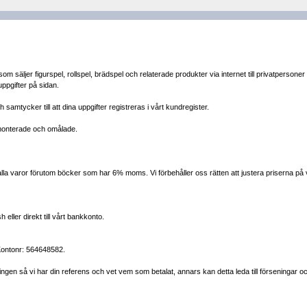
säljer figurspel, rollspel, brädspel och relaterade produkter via internet till privatpersoner
uppgifter på sidan.
samtycker till att dina uppgifter registreras i vårt kundregister.
omonterade och omålade.
 varor förutom böcker som har 6% moms. Vi förbehåller oss rätten att justera priserna på 
eller direkt till vårt bankkonto.
Kontonr: 564648582.
ngen så vi har din referens och vet vem som betalat, annars kan detta leda till förseningar oc