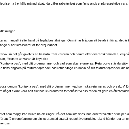
priserna ) erhålls mängdrabatt, då gäller rabattpriset som finns angivet på respektive vara. R
aktlösningen.
eras manuellt i efterhand på lagda beställningar. Om ni har bråttom att betala in för att det är 
ge ni har kvalificerat er för erbjudandet.
ästervik så det går givetvis att beställa fram varorna och hämta efter överenskommelse, välj då 
ran, förutsatt att varan är i nyskick.
"kontakta oss"
, med ditt ordernummer och vad som ska returneras. Returporto står du själv 
inns angiven på faktura/följesedel. Vid retur bifoga en kopia på din faktura/följesedel, din a
kta oss genom
"kontakta oss"
, med ditt ordernummer, vad som ska returneras och orsak. Vi lös
om något skulle vara helt slut hos leverantören förbehåller vi oss rätten att göra en återbetalni
tet som möjligt kan vi inte ha allt i lager. På det som inte finns inne arbetar vi efter principe
 att få en uppfattning om din leveranstid titta på respektive produkt. Ibland händer det att enstak
i av oss.