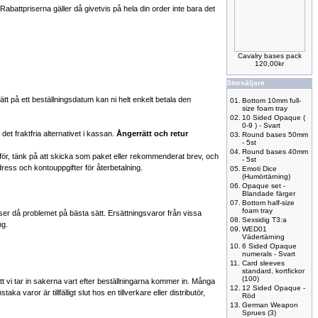
abattpriserna gäller då givetvis på hela din order inte bara det
Cavalry bases pack
120,00kr
Storsäljare
tätt på ett beställningsdatum kan ni helt enkelt betala den
01.
Bottom 10mm full-
size foam tray
02.
10 Sided Opaque (
0-9 ) - Svart
det fraktfria alternativet i kassan.
Ångerrätt och retur
03.
Round bases 50mm
- 5st
04.
Round bases 40mm
för, tänk på att skicka som paket eller rekommenderat brev, och
- 5st
dress och kontouppgifter för återbetalning.
05.
Emoti Dice
(Humörtärning)
06.
Opaque set -
Blandade färger
07.
Bottom half-size
foam tray
er då problemet på bästa sätt. Ersättningsvaror från vissa
08.
Sexsidig T3:a
ng.
09.
WED01
Vädertärning
10.
6 Sided Opaque
numerals - Svart
11.
Card sleeves
standard, kortfickor
(100)
n att vi tar in sakerna vart efter beställningarna kommer in. Många
12.
12 Sided Opaque -
a varor är tillfälligt slut hos en tillverkare eller distributör,
Röd
13.
German Weapon
Sprues (3)