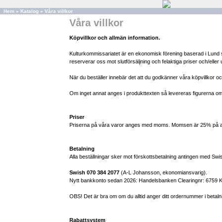
Hem
»
Katalog
»
Våra villkor
Våra villkor
Köpvillkor och allmän information.
Kulturkommissariatet är en ekonomisk förening baserad i Lund som 
reserverar oss mot slutförsäljning och felaktiga priser och/eller 
När du beställer innebär det att du godkänner våra köpvillkor och 
Om inget annat anges i produkttexten så levereras figurerna 
Priser
Priserna på våra varor anges med moms. Momsen är 25% på alla
Betalning
Alla beställningar sker mot förskottsbetalning antingen med Swish 
Swish 070 384 2077
(A-L Johansson, ekonomiansvarig).
Nytt bankkonto sedan 2026: Handelsbanken Clearingnr: 6759 
OBS! Det är bra om om du alltid anger ditt ordernummer i betalni
Rabattsystem