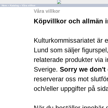
Hem
»
Katalog
»
Våra villkor
Våra villkor
Köpvillkor och allmän 
Kulturkommissariatet är 
Lund som säljer figurspel,
relaterade produkter via in
Sverige.
Sorry we don't 
reserverar oss mot slutför
och/eller uppgifter på sid