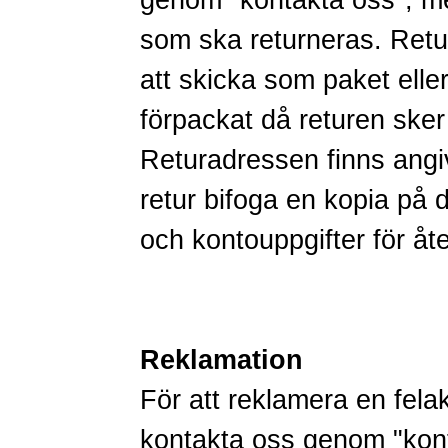
genom
"kontakta oss"
, m
som ska returneras. Retur
att skicka som paket ell
förpackat då returen ske
Returadressen finns angiv
retur bifoga en kopia på d
och kontouppgifter för åte
Reklamation
För att reklamera en fela
kontakta oss genom
"kon