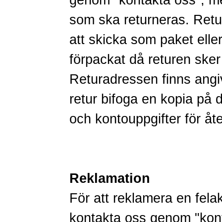
genom
"kontakta oss"
, m
som ska returneras. Retur
att skicka som paket ell
förpackat då returen ske
Returadressen finns angiv
retur bifoga en kopia på d
och kontouppgifter för åte
Reklamation
För att reklamera en fela
kontakta oss genom
"kon