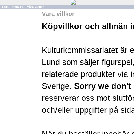
Hem
»
Katalog
»
Våra villkor
Våra villkor
Köpvillkor och allmän 
Kulturkommissariatet är 
Lund som säljer figurspel,
relaterade produkter via in
Sverige.
Sorry we don't 
reserverar oss mot slutför
och/eller uppgifter på sid