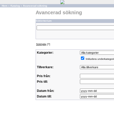
Hem
»
Katalog
»
Avancerad sökning
Avancerad sökning
Sökkriterium
Sökhjälp
[?]
Kategorier:
Inkludera underkategori
Tillverkare:
Pris från:
Pris till:
Datum från:
Datum till: