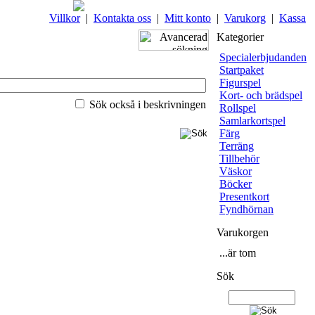
Villkor
|
Kontakta oss
|
Mitt konto
|
Varukorg
|
Kassa
Kategorier
Specialerbjudanden
Startpaket
Figurspel
Kort- och brädspel
Sök också i beskrivningen
Rollspel
Samlarkortspel
Färg
Terräng
Tillbehör
Väskor
Böcker
Presentkort
Fyndhörnan
Varukorgen
...är tom
Sök