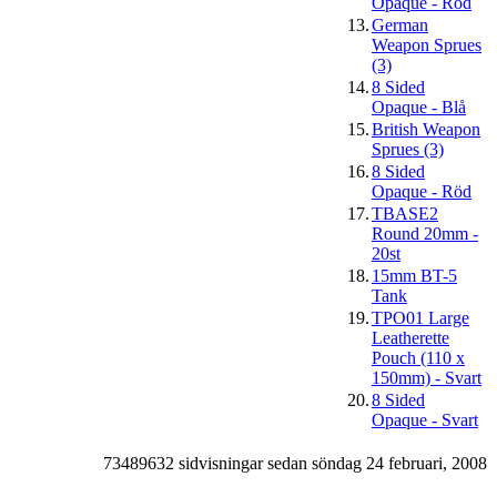
Opaque - Röd
13.
German
Weapon Sprues
(3)
14.
8 Sided
Opaque - Blå
15.
British Weapon
Sprues (3)
16.
8 Sided
Opaque - Röd
17.
TBASE2
Round 20mm -
20st
18.
15mm BT-5
Tank
19.
TPO01 Large
Leatherette
Pouch (110 x
150mm) - Svart
20.
8 Sided
Opaque - Svart
73489632 sidvisningar sedan söndag 24 februari, 2008