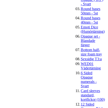
- Svart
03.
Round bases
50mm - 5st
04.
Round bases
40mm - 5st
05.
Emoti Dice
(Humörtärning)
06.
Opaque set -
Blandade
färger
07.
Bottom half-
size foam tray
08.
Sexsidig T3:a
09.
WED01
Vädertärning
10.
6 Sided
Opaque
numerals -
Svart
11.
Card sleeves
standard,
kortfickor (100)
12.
12 Sided