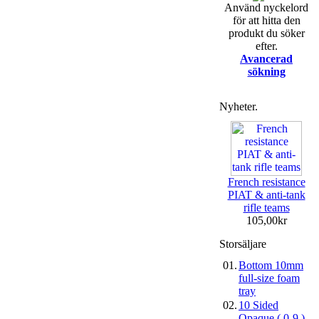
Använd nyckelord
för att hitta den
produkt du söker
efter.
Avancerad
sökning
Nyheter.
French resistance
PIAT & anti-tank
rifle teams
105,00kr
Storsäljare
01.
Bottom 10mm
full-size foam
tray
02.
10 Sided
Opaque ( 0-9 )